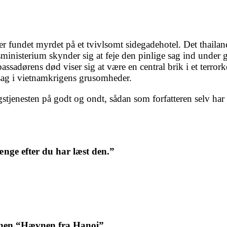
undet myrdet på et tvivlsomt sidegadehotel. Det thailandsk
inisterium skynder sig at feje den pinlige sag ind under g
ssadørens død viser sig at være en central brik i et terro
sag i vietnamkrigens grusomheder.
igstjenesten på godt og ondt, sådan som forfatteren selv h
ænge efter du har læst den.”
anen “Hævnen fra Hanoi”