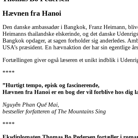
Hævnen fra Hanoi
Den danske ambassadør i Bangkok, Franz Heimann, bliver f
Heimanns thailandske elskerinde, og det danske Udenrigsm
Bangkok opdager, at sagen forholder sig anderledes. Amba
USA’s præsident. En hævnaktion der har sin egentlige år
Fortællingen giver også læseren et unikt indblik i Udenr
****
”Hurtigt tempo, episk og fascinerende,
Hævnen fra Hanoi er en bog der vil forblive hos dig l
Nguyễn Phan Quế Mai,
bestseller forfatteren af The Mountains Sing
****
Eksdiplomaten Thomas Bo Pedersen fortæller i rom